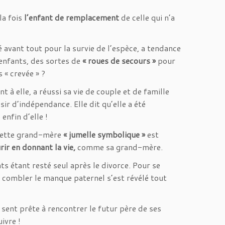
la fois
l’enfant de remplacement
de celle qui n’a
 avant tout pour la survie de l’espèce, a tendance
enfants, des sortes de
« roues de secours »
pour
 « crevée » ?
t à elle, a réussi sa vie de couple et de famille
ir d’indépendance. Elle dit qu’elle a été
enfin d’elle !
 cette grand-mère
« jumelle symbolique »
est
ir en donnant la vie,
comme sa grand-mère.
ts étant resté seul après le divorce. Pour se
e combler le manque paternel s’est révélé tout
e sent prête à rencontrer le futur père de ses
ivre !