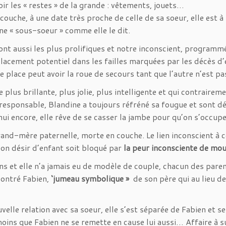
oir les « restes » de la grande : vêtements, jouets…
ouche, à une date très proche de celle de sa soeur, elle est à 
une « sous-soeur » comme elle le dit.
ont aussi les plus prolifiques et notre inconscient, programmé
lacement potentiel dans les failles marquées par les décès d’
e place peut avoir la roue de secours tant que l’autre n’est pas
plus brillante, plus jolie, plus intelligente et qui contrairemen
responsable, Blandine a toujours réfréné sa fougue et sont dés
ui encore, elle rêve de se casser la jambe pour qu’on s’occupe 
rand-mère paternelle, morte en couche. Le lien inconscient à
n désir d’enfant soit bloqué par
la peur inconsciente de mour
ns et elle n’a jamais eu de modèle de couple, chacun des paren
contré Fabien,
‘jumeau symbolique »
de son père qui au lieu d
velle relation avec sa soeur, elle s’est séparée de Fabien et s
oins que Fabien ne se remette en cause lui aussi… Affaire à su