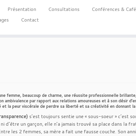
Présentation
Consultations
Conférences & Caf
ages
Contact
eune femme, beaucoup de charme, une réussite professionnelle brillante,
son ambivalence par rapport aux relations amoureuses et à son désir d’enf
é et la peur viscérale de perdre sa liberté et sa créativité en donnant la 
transparence)
s’est toujours sentie une « sous-soeur » c’est s
e, ni d’être un garçon, elle n’a jamais trouvé sa place dans la fr
Entre les 2 femmes, sa mère a fait une fausse couche. Son ann