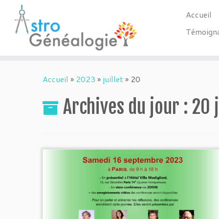
Accueil
Témoign
Passer
au
Accueil
»
2023
»
juillet
»
20
contenu
Archives du jour :
20 