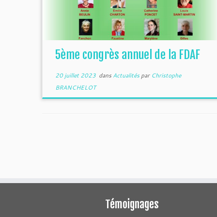
5ème congrès annuel de la FDAF
20 juillet 2023
dans
Actualités
par
Christophe
BRANCHELOT
Témoignages